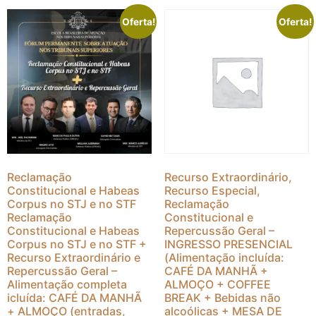
Oferta!
Oferta!
Reclamação
Recurso Extraordinário,
Constitucional e Habeas
Recurso Especial,
Corpus no STJ e no STF
Reclamação
Reclamação
Constitucional e
Constitucional e Habeas
Repercussão Geral –
Corpus no STJ e no STF +
INGRESSO PRESENCIAL
Recurso Extraordinário e
(Alimentação incluída:
Repercussão Geral –
CAFÉ DA MANHÃ +
Alimentação completa
ALMOÇO + COFFEE
icluída: CAFÉ DA MANHÃ
BREAK + Bebidas não
+ ALMOÇO (entradas,
alcoólicas + MESA DE