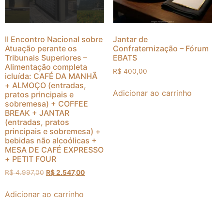
II Encontro Nacional sobre
Jantar de
Atuação perante os
Confraternização – Fórum
Tribunais Superiores –
EBATS
Alimentação completa
R$
400,00
icluída: CAFÉ DA MANHÃ
+ ALMOÇO (entradas,
Adicionar ao carrinho
pratos principais e
sobremesa) + COFFEE
BREAK + JANTAR
(entradas, pratos
principais e sobremesa) +
bebidas não alcoólicas +
MESA DE CAFÉ EXPRESSO
+ PETIT FOUR
R$
4.997,00
R$
2.547,00
Adicionar ao carrinho